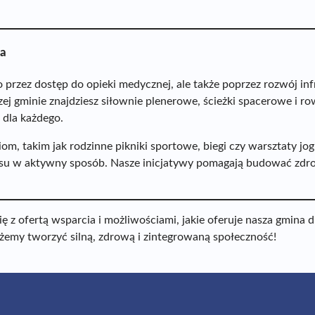
ia
przez dostęp do opieki medycznej, ale także poprzez rozwój infr
zej gminie znajdziesz siłownie plenerowe, ścieżki spacerowe i r
 dla każdego.
om, takim jak rodzinne pikniki sportowe, biegi czy warsztaty j
su w aktywny sposób. Nasze inicjatywy pomagają budować zdr
 z ofertą wsparcia i możliwościami, jakie oferuje nasza gmina d
ożemy tworzyć silną, zdrową i zintegrowaną społeczność!