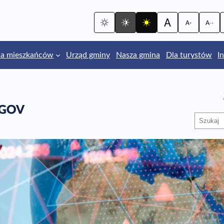
la mieszkańców
Urząd gminy
Nasza gmina
Dla turystów
I
Szukaj