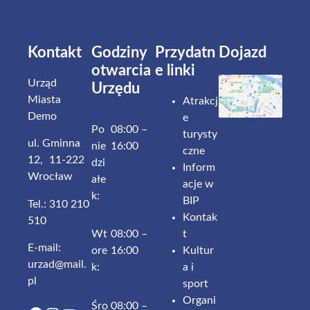
Kontakt
Godziny
Przydatn
Dojazd
otwarcia
e linki
Urząd
Urzędu
Miasta
Atrakcj
Demo
e
Po
08:00 –
turysty
ul. Gminna
nie
16:00
czne
12, 11-222
dzi
Inform
Wrocław
ałe
acje w
k:
BIP
Tel.: 310 210
Kontak
510
t
Wt
08:00 –
E-mail:
Kultur
ore
16:00
urzad@mail.
a i
k:
pl
sport
Organi
Śro
08:00 –