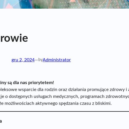
drowie
gru 2, 2024
—
by
Administrator
iny są dla nas priorytetem!
eksowe wsparcie dla rodzin oraz działania promujące zdrowy i a
acje o dostępnych usługach medycznych, programach zdrowotnyc
kże możliwościach aktywnego spędzania czasu z bliskimi.
a