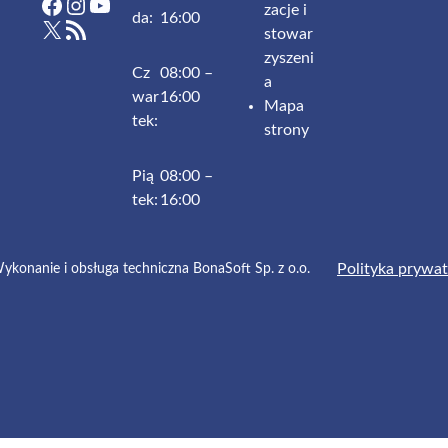
Facebook
Instagram
YouTube
zacje i
da:
16:00
X
RSS Feed
stowar
zyszeni
Cz
08:00 –
a
war
16:00
Mapa
tek:
strony
Pią
08:00 –
tek:
16:00
onanie i obsługa techniczna BonaSoft Sp. z o.o.
Polityka prywat