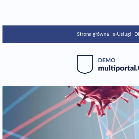
Przejdź
Strona główna
e-Usługi
D
do
treści