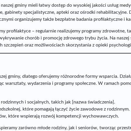
naszej gminy mieli łatwy dostęp do wysokiej jakości usług med
e, gabinety specjalistyczne, apteki oraz ośrodki rehabilitacyjne.
znymi organizujemy także bezpłatne badania profilaktyczne i k
 profilaktyce – regularnie realizujemy programy zdrowotne, ta
wykrywanie chorób i promocję zdrowego trybu życia. Na naszej s
h szczepień oraz możliwościach skorzystania z opieki psychologi
ej gminy, dlatego oferujemy różnorodne formy wsparcia. Działam
zując warsztaty, wydarzenia i programy społeczne. W ramach po
odzinnych i socjalnych, takich jak [nazwa świadczenia].
zedszkolnej, które pomagają łączyć życie zawodowe z rodzinnym.
ców, które wspierają rozwój kompetencji wychowawczych.
pieramy zarówno młode rodziny, jak i seniorów, tworząc przes