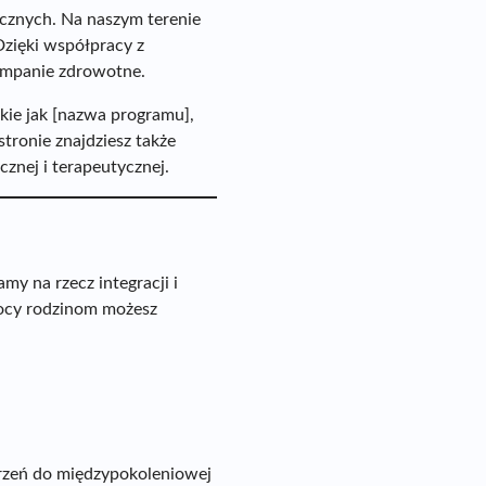
ycznych. Na naszym terenie
 Dzięki współpracy z
ampanie zdrowotne.
kie jak [nazwa programu],
tronie znajdziesz także
cznej i terapeutycznej.
y na rzecz integracji i
mocy rodzinom możesz
trzeń do międzypokoleniowej