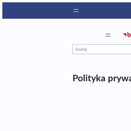
Przejdź
do
treści
Szukaj
Polityka pryw